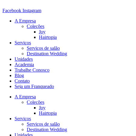
Ir
para
Facebook
Instagram
o
A Empresa
conteúdo
Coleções
Joy
Hairtopia
Serviços
Serviços de salão
Destination Wedding
Unidades
Academia
Trabalhe Conosco
Blog
Contato
Seja um Franqueado
A Empresa
Coleções
Joy
Hairtopia
Serviços
Serviços de salão
Destination Wedding
Unidades