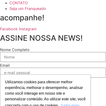
CONTATO
Seja um Franqueado
acompanhe!
Facebook
Instagram
ASSINE NOSSA NEWS!
Nome Completo
Email
Utilizamos cookies para oferecer melhor
ENVIAR
experiência, melhorar o desempenho, analisar
© 2026 Todos os direitos
como você interage em nosso site e
personalizar conteúdo. Ao utilizar este site, você
reservados | WERNER
concorda com o uso de cookies.
Saiba mais