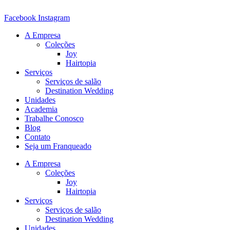
Ir
para
Facebook
Instagram
o
A Empresa
conteúdo
Coleções
Joy
Hairtopia
Serviços
Serviços de salão
Destination Wedding
Unidades
Academia
Trabalhe Conosco
Blog
Contato
Seja um Franqueado
A Empresa
Coleções
Joy
Hairtopia
Serviços
Serviços de salão
Destination Wedding
Unidades