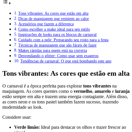
Tons vibrantes: As cores que estão em alta
Dicas de maquiagem que resistem ao calor
Acessórios que fazem a diferença
Como escolher a make ideal para seu estilo
Inspirações de looks para os blocos de carnaval
Cuidado com a pele: Preparando seu rosto para a festa
Técnicas de maquiagem que são fáceis de fazer
Makes rápidas para quem está na correria
Desvendando o glitter: Como usar sem exageros
Tendências de carnaval: O que está bombando este ano
Tons vibrantes: As cores que estão em alta
O carnaval é a época perfeita para explorar
tons vibrantes
na
maquiagem. As cores quentes como o
vermelho
,
amarelo
e
laranja
estão sempre em alta e trazem uma energia contagiante. Além disso,
as cores neon e os tons pastel também fazem sucesso, trazendo
modernidade ao look.
Considere usar:
Verde limão:
Ideal para destacar os olhos e trazer frescor ao