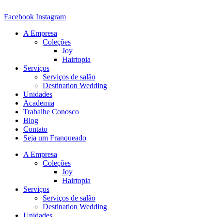
Ir
para
Facebook
Instagram
o
A Empresa
conteúdo
Coleções
Joy
Hairtopia
Serviços
Serviços de salão
Destination Wedding
Unidades
Academia
Trabalhe Conosco
Blog
Contato
Seja um Franqueado
A Empresa
Coleções
Joy
Hairtopia
Serviços
Serviços de salão
Destination Wedding
Unidades