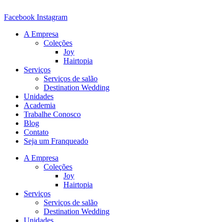
Ir
para
Facebook
Instagram
o
A Empresa
conteúdo
Coleções
Joy
Hairtopia
Serviços
Serviços de salão
Destination Wedding
Unidades
Academia
Trabalhe Conosco
Blog
Contato
Seja um Franqueado
A Empresa
Coleções
Joy
Hairtopia
Serviços
Serviços de salão
Destination Wedding
Unidades