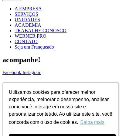
A EMPRESA
SERVIÇOS
UNIDADES
ACADEMIA
TRABALHE CONOSCO
WERNER PRO
CONTATO
Seja um Franqueado
acompanhe!
Facebook
Instagram
ASSINE NOSSA NEWS!
Utilizamos cookies para oferecer melhor
Nome Completo
experiência, melhorar o desempenho, analisar
Email
como você interage em nosso site e
ENVIAR
personalizar conteúdo. Ao utilizar este site, você
concorda com o uso de cookies.
Saiba mais
© 2026 Todos os direitos reservados |
WERNER COIFFEUR