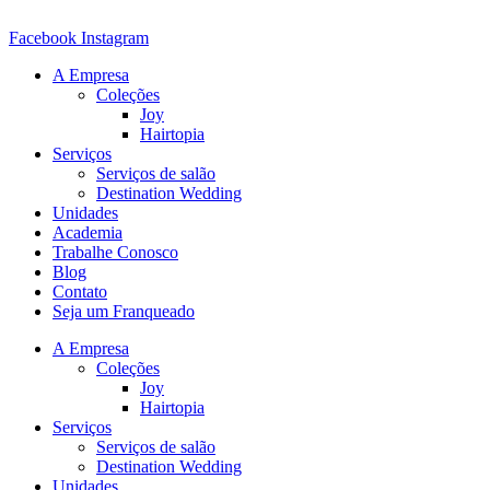
Ir
para
Facebook
Instagram
o
A Empresa
conteúdo
Coleções
Joy
Hairtopia
Serviços
Serviços de salão
Destination Wedding
Unidades
Academia
Trabalhe Conosco
Blog
Contato
Seja um Franqueado
A Empresa
Coleções
Joy
Hairtopia
Serviços
Serviços de salão
Destination Wedding
Unidades