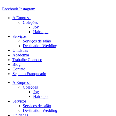
Ir
para
Facebook
Instagram
o
A Empresa
conteúdo
Coleções
Joy
Hairtopia
Serviços
Serviços de salão
Destination Wedding
Unidades
Academia
Trabalhe Conosco
Blog
Contato
Seja um Franqueado
A Empresa
Coleções
Joy
Hairtopia
Serviços
Serviços de salão
Destination Wedding
Unidades