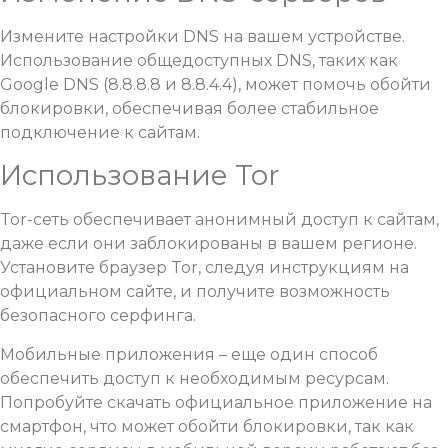
Измените настройки DNS на вашем устройстве.
Использование общедоступных DNS, таких как
Google DNS (8.8.8.8 и 8.8.4.4), может помочь обойти
блокировки, обеспечивая более стабильное
подключение к сайтам.
Использование Tor
Tor-сеть обеспечивает анонимный доступ к сайтам,
даже если они заблокированы в вашем регионе.
Установите браузер Tor, следуя инструкциям на
официальном сайте, и получите возможность
безопасного серфинга.
Мобильные приложения – еще один способ
обеспечить доступ к необходимым ресурсам.
Попробуйте скачать официальное приложение на
смартфон, что может обойти блокировки, так как