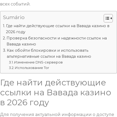
всех событий.
Sumário
Где найти действующие ссылки на Вавада казино в
2026 году
Проверка безопасности и надежности ссылок на
Вавада казино
Как обойти блокировки и использовать
альтернативные ссылки на Вавада казино
Изменение DNS-серверов
Использование Tor
Где найти действующие
ссылки на Вавада казино
в 2026 году
Для получения актуальной информации о доступе