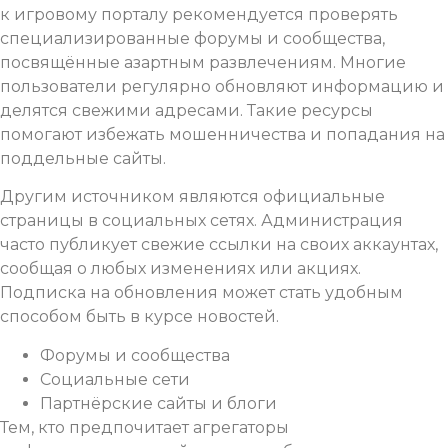
к игровому порталу рекомендуется проверять
специализированные форумы и сообщества,
посвящённые азартным развлечениям. Многие
пользователи регулярно обновляют информацию и
делятся свежими адресами. Такие ресурсы
помогают избежать мошенничества и попадания на
поддельные сайты.
Другим источником являются официальные
страницы в социальных сетях. Администрация
часто публикует свежие ссылки на своих аккаунтах,
сообщая о любых изменениях или акциях.
Подписка на обновления может стать удобным
способом быть в курсе новостей.
Форумы и сообщества
Социальные сети
Партнёрские сайты и блоги
Тем, кто предпочитает агрегаторы