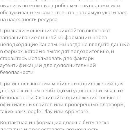
выявить возможные проблемы с выплатами или
обслуживанием клиентов, что напрямую указывает
на надежность ресурса.
Признаки мошеннических сайтов включают
запрашивание личной информации через
неподходящие каналы. Никогда не вводите данные
в формах, которые выглядят подозрительно, и
старайтесь использовать две факторы
аутентификации для дополнительной
безопасности.
При использовании мобильных приложений для
доступа к играм необходимо удостовериться в их
безопасности. Скачивайте приложения только с
официальных сайтов или проверенных платформ,
таких как Google Play или App Store.
Контактная информация должна быть легко
доступна и предоставлять возможность