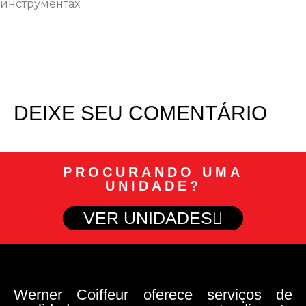
инструментах.
DEIXE SEU COMENTÁRIO
PROCURANDO UMA
UNIDADE?
VER UNIDADES
Werner Coiffeur oferece serviços de