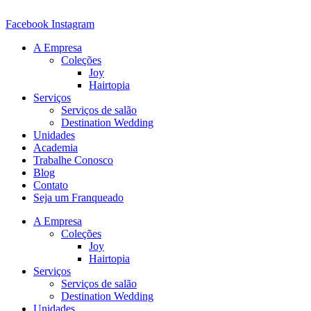
Ir
para
Facebook
Instagram
o
A Empresa
conteúdo
Coleções
Joy
Hairtopia
Serviços
Serviços de salão
Destination Wedding
Unidades
Academia
Trabalhe Conosco
Blog
Contato
Seja um Franqueado
A Empresa
Coleções
Joy
Hairtopia
Serviços
Serviços de salão
Destination Wedding
Unidades