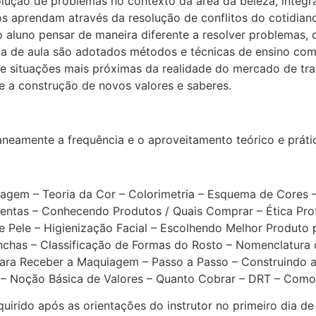
olução de problemas no contexto da área da beleza, integ
s aprendam através da resolução de conflitos do cotidiano
o aluno pensar de maneira diferente a resolver problemas,
 de aula são adotados métodos e técnicas de ensino como a
de situações mais próximas da realidade do mercado de tr
 e a construção de novos valores e saberes.
aneamente a frequência e o aproveitamento teórico e práti
agem – Teoria da Cor – Colorimetria – Esquema de Cores – 
ntas – Conhecendo Produtos / Quais Comprar – Ética Profis
e Pele – Higienização Facial – Escolhendo Melhor Produto
anchas – Classificação de Formas do Rosto – Nomenclatura
 para Receber a Maquiagem – Passo a Passo – Construindo
 Noção Básica de Valores – Quanto Cobrar – DRT – Como 
irido após as orientações do instrutor no primeiro dia de a