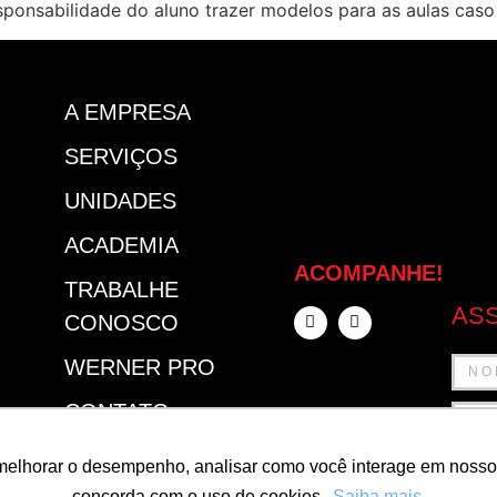
esponsabilidade do aluno trazer modelos para as aulas caso
A EMPRESA
SERVIÇOS
UNIDADES
ACADEMIA
ACOMPANHE!
TRABALHE
ASS
CONOSCO
WERNER PRO
CONTATO
SEJA UM
melhorar o desempenho, analisar como você interage em nosso sit
FRANQUEADO
concorda com o uso de cookies.
Saiba mais