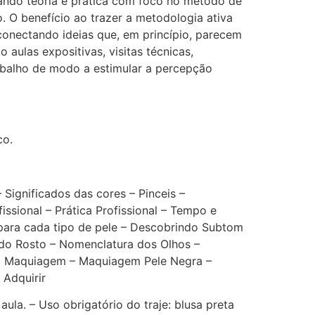
rando teoria e prática com foco no método de
. O benefício ao trazer a metodologia ativa
 conectando ideias que, em princípio, parecem
ulas expositivas, visitas técnicas,
abalho de modo a estimular a percepção
co.
Significados das cores – Pinceis –
sional – Prática Profissional – Tempo e
 para cada tipo de pele – Descobrindo Subtom
 do Rosto – Nomenclatura dos Olhos –
 a Maquiagem – Maquiagem Pele Negra –
Adquirir
ula. – Uso obrigatório do traje: blusa preta