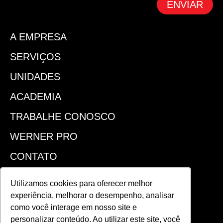
ENVIAR
A EMPRESA
SERVIÇOS
UNIDADES
ACADEMIA
TRABALHE CONOSCO
WERNER PRO
CONTATO
SEJA UM FRANQUEADO
Utilizamos cookies para oferecer melhor
experiência, melhorar o desempenho, analisar
ACOMPANHE!
como você interage em nosso site e
personalizar conteúdo. Ao utilizar este site, você