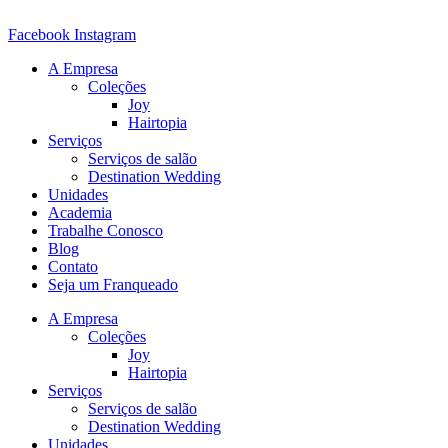
Ir
para
Facebook
Instagram
o
A Empresa
conteúdo
Coleções
Joy
Hairtopia
Serviços
Serviços de salão
Destination Wedding
Unidades
Academia
Trabalhe Conosco
Blog
Contato
Seja um Franqueado
A Empresa
Coleções
Joy
Hairtopia
Serviços
Serviços de salão
Destination Wedding
Unidades