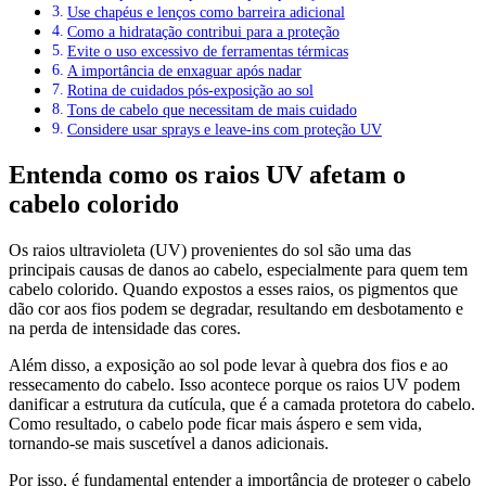
Use chapéus e lenços como barreira adicional
Como a hidratação contribui para a proteção
Evite o uso excessivo de ferramentas térmicas
A importância de enxaguar após nadar
Rotina de cuidados pós-exposição ao sol
Tons de cabelo que necessitam de mais cuidado
Considere usar sprays e leave-ins com proteção UV
Entenda como os raios UV afetam o
cabelo colorido
Os raios ultravioleta (UV) provenientes do sol são uma das
principais causas de danos ao cabelo, especialmente para quem tem
cabelo colorido. Quando expostos a esses raios, os pigmentos que
dão cor aos fios podem se degradar, resultando em desbotamento e
na perda de intensidade das cores.
Além disso, a exposição ao sol pode levar à quebra dos fios e ao
ressecamento do cabelo. Isso acontece porque os raios UV podem
danificar a estrutura da cutícula, que é a camada protetora do cabelo.
Como resultado, o cabelo pode ficar mais áspero e sem vida,
tornando-se mais suscetível a danos adicionais.
Por isso, é fundamental entender a importância de proteger o cabelo