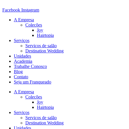
Ir
para
Facebook
Instagram
o
A Empresa
conteúdo
Coleções
Joy
Hairtopia
Serviços
Serviços de salão
Destination Wedding
Unidades
Academia
Trabalhe Conosco
Blog
Contato
Seja um Franqueado
A Empresa
Coleções
Joy
Hairtopia
Serviços
Serviços de salão
Destination Wedding
Unidades