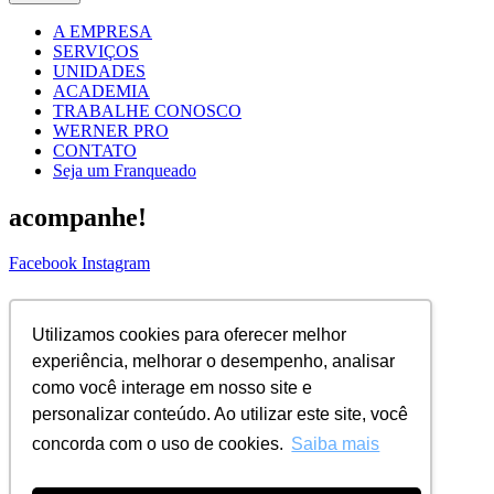
A EMPRESA
SERVIÇOS
UNIDADES
ACADEMIA
TRABALHE CONOSCO
WERNER PRO
CONTATO
Seja um Franqueado
acompanhe!
Facebook
Instagram
ASSINE NOSSA NEWS!
Utilizamos cookies para oferecer melhor
Nome Completo
experiência, melhorar o desempenho, analisar
Email
como você interage em nosso site e
ENVIAR
personalizar conteúdo. Ao utilizar este site, você
concorda com o uso de cookies.
Saiba mais
© 2026 Todos os direitos reservados |
WERNER COIFFEUR