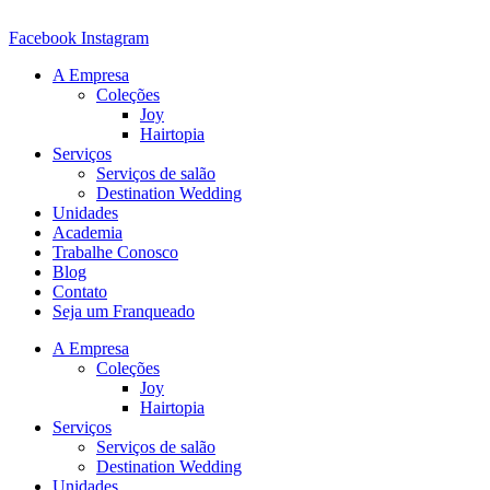
Ir
para
Facebook
Instagram
o
A Empresa
conteúdo
Coleções
Joy
Hairtopia
Serviços
Serviços de salão
Destination Wedding
Unidades
Academia
Trabalhe Conosco
Blog
Contato
Seja um Franqueado
A Empresa
Coleções
Joy
Hairtopia
Serviços
Serviços de salão
Destination Wedding
Unidades