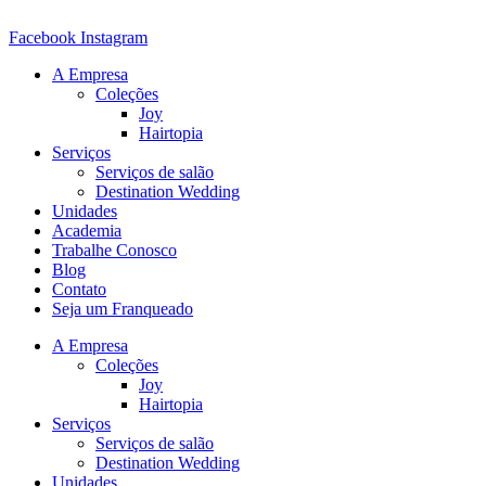
Ir
para
Facebook
Instagram
o
A Empresa
conteúdo
Coleções
Joy
Hairtopia
Serviços
Serviços de salão
Destination Wedding
Unidades
Academia
Trabalhe Conosco
Blog
Contato
Seja um Franqueado
A Empresa
Coleções
Joy
Hairtopia
Serviços
Serviços de salão
Destination Wedding
Unidades