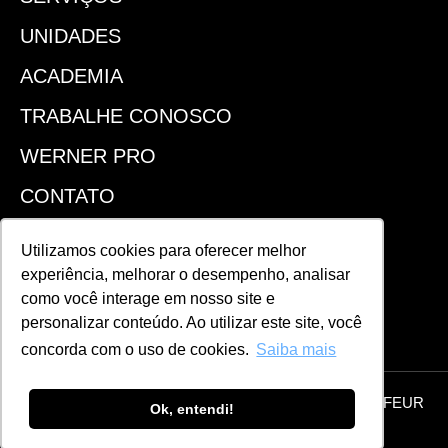
UNIDADES
ACADEMIA
TRABALHE CONOSCO
WERNER PRO
CONTATO
SEJA UM FRANQUEADO
Utilizamos cookies para oferecer melhor
experiência, melhorar o desempenho, analisar
ACOMPANHE!
como você interage em nosso site e
personalizar conteúdo. Ao utilizar este site, você
concorda com o uso de cookies.
Saiba mais
© 2026 Todos os direitos reservados | WERNER COIFFEUR
Ok, entendi!
POLÍTICA DE PRIVACIDADE