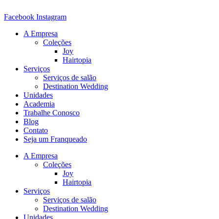
Ir
para
Facebook
Instagram
o
A Empresa
conteúdo
Coleções
Joy
Hairtopia
Serviços
Serviços de salão
Destination Wedding
Unidades
Academia
Trabalhe Conosco
Blog
Contato
Seja um Franqueado
A Empresa
Coleções
Joy
Hairtopia
Serviços
Serviços de salão
Destination Wedding
Unidades