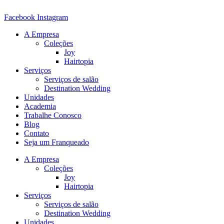
Ir
para
Facebook
Instagram
o
A Empresa
conteúdo
Coleções
Joy
Hairtopia
Serviços
Serviços de salão
Destination Wedding
Unidades
Academia
Trabalhe Conosco
Blog
Contato
Seja um Franqueado
A Empresa
Coleções
Joy
Hairtopia
Serviços
Serviços de salão
Destination Wedding
Unidades