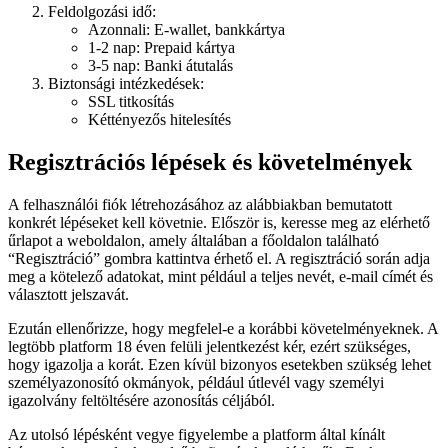
Feldolgozási idő:
Azonnali: E-wallet, bankkártya
1-2 nap: Prepaid kártya
3-5 nap: Banki átutalás
Biztonsági intézkedések:
SSL titkosítás
Kéttényezős hitelesítés
Regisztrációs lépések és követelmények
A felhasználói fiók létrehozásához az alábbiakban bemutatott
konkrét lépéseket kell követnie. Először is, keresse meg az elérhető
űrlapot a weboldalon, amely általában a főoldalon található
“Regisztráció” gombra kattintva érhető el. A regisztráció során adja
meg a kötelező adatokat, mint például a teljes nevét, e-mail címét és
választott jelszavát.
Ezután ellenőrizze, hogy megfelel-e a korábbi követelményeknek. A
legtöbb platform 18 éven felüli jelentkezést kér, ezért szükséges,
hogy igazolja a korát. Ezen kívül bizonyos esetekben szükség lehet
személyazonosító okmányok, például útlevél vagy személyi
igazolvány feltöltésére azonosítás céljából.
Az utolsó lépésként vegye figyelembe a platform által kínált