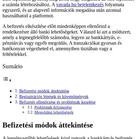
a számla létrehozásához. A
vavada hu bejelentkezés
folyamata
egyszerű, és az alapvető információk megadása után azonnal
használhatod a platformot.
A befizetés elkészítése előtt mindenképpen ellenőrizd a
rendelkezésre álló banki lehetőségeket. Válaszd ki azt a módszert,
amely a legmegfelelőbb számodra, legyen az bankkártyás, e-
pénztárcás vagy egyéb megoldás. A tranzakciókat gyorsan és
hatékonyan végezheted el, amennyiben tisztában vagy a
feltételekkel.
Sumário
Befizetési módok áttekintése
Regisztrációs lépések és követelmények
Befizetés ellenőrzése és problémák kezelése
Problémák felismerése
Megoldási lehetőségek
Befizetési módok áttekintése
A legnépszerűbb lehetőségek közé tartozik a bankkártyás befizetés,