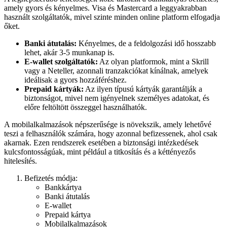
amely gyors és kényelmes. Visa és Mastercard a leggyakrabban
használt szolgáltatók, mivel szinte minden online platform elfogadja
őket.
Banki átutalás:
Kényelmes, de a feldolgozási idő hosszabb
lehet, akár 3-5 munkanap is.
E-wallet szolgáltatók:
Az olyan platformok, mint a Skrill
vagy a Neteller, azonnali tranzakciókat kínálnak, amelyek
ideálisak a gyors hozzáféréshez.
Prepaid kártyák:
Az ilyen típusú kártyák garantálják a
biztonságot, mivel nem igényelnek személyes adatokat, és
előre feltöltött összeggel használhatók.
A mobilalkalmazások népszerűsége is növekszik, amely lehetővé
teszi a felhasználók számára, hogy azonnal befizessenek, ahol csak
akarnak. Ezen rendszerek esetében a biztonsági intézkedések
kulcsfontosságúak, mint például a titkosítás és a kéttényezős
hitelesítés.
Befizetés módja:
Bankkártya
Banki átutalás
E-wallet
Prepaid kártya
Mobilalkalmazások