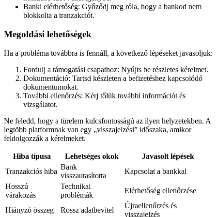
Banki elérhetőség: Győződj meg róla, hogy a bankod nem
blokkolta a tranzakciót.
Megoldási lehetőségek
Ha a probléma továbbra is fennáll, a következő lépéseket javasoljuk:
Fordulj a támogatási csapathoz: Nyújts be részletes kérelmet.
Dokumentáció: Tartsd készleten a befizetéshez kapcsolódó
dokumentumokat.
További ellenőrzés: Kérj tőlük további információt és
vizsgálatot.
Ne feledd, hogy a türelem kulcsfontosságú az ilyen helyzetekben. A
legtöbb platformnak van egy „visszajelzési” időszaka, amikor
feldolgozzák a kérelmeket.
Hiba típusa
Lehetséges okok
Javasolt lépések
Bank
Tranzakciós hiba
Kapcsolat a bankkal
visszautasította
Hosszú
Technikai
Elérhetőség ellenőrzése
várakozás
problémák
Újraellenőrzés és
Hiányzó összeg
Rossz adatbevitel
visszajelzés