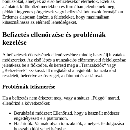
bónuszokat, amelyek az első befizetésekor elérhetők. Ezek az
ajánlatok különböző mértékben és formában jelenhetnek meg,
például ingyenes pörgetések vagy befizetési bónuszok formájában.
Érdemes alaposan átnézni a feltételeket, hogy maximálisan
kihasználhassa az elérhető lehetőségeket.
Befizetés ellenőrzése és problémák
kezelése
A befizetések étkezésének ellenőrzéséhez mindig használj hivatalos
módszereket. Az első lépés a tranzakciós előzményeid feldolgozása:
jelentkezz be a fiókodba, és keresd meg a „Tranzakciók“ vagy
„Befizetések“ szakaszt. Itt megtalálod a legutóbbi tranzakcióid
részleteit, beleértve az összeget, a dátumot és a státuszt.
Problémák felismerése
Ha a befizetés nem érkezett meg, vagy a státusz „Függő” marad,
ellenőrizd a következőket:
Beruházási módszer: Ellenőrizd, hogy a használt módszer
engedélyezett-e a platformon.
Határidők: Vannak olyan tranzakciók, amelyek feldolgozása
hosszabb időt vehet igénybe.