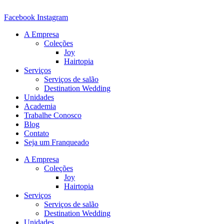
Ir
para
Facebook
Instagram
o
A Empresa
conteúdo
Coleções
Joy
Hairtopia
Serviços
Serviços de salão
Destination Wedding
Unidades
Academia
Trabalhe Conosco
Blog
Contato
Seja um Franqueado
A Empresa
Coleções
Joy
Hairtopia
Serviços
Serviços de salão
Destination Wedding
Unidades