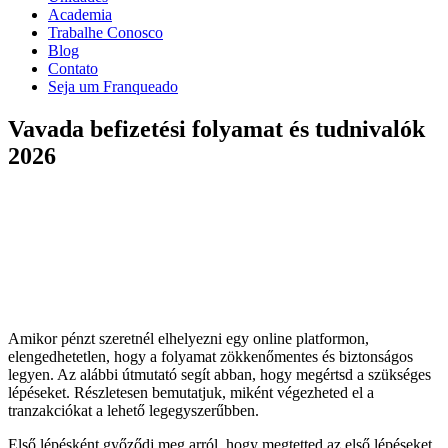
Academia
Trabalhe Conosco
Blog
Contato
Seja um Franqueado
Vavada befizetési folyamat és tudnivalók
2026
Amikor pénzt szeretnél elhelyezni egy online platformon,
elengedhetetlen, hogy a folyamat zökkenőmentes és biztonságos
legyen. Az alábbi útmutató segít abban, hogy megértsd a szükséges
lépéseket. Részletesen bemutatjuk, miként végezheted el a
tranzakciókat a lehető legegyszerűbben.
Első lépésként győződj meg arról, hogy megtetted az első lépéseket