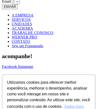
Email
ENVIAR
A EMPRESA
SERVIÇOS
UNIDADES
ACADEMIA
TRABALHE CONOSCO
WERNER PRO
CONTATO
Seja um Franqueado
acompanhe!
Facebook
Instagram
ASSINE NOSSA NEWS!
Utilizamos cookies para oferecer melhor
Nome Completo
experiência, melhorar o desempenho, analisar
Email
como você interage em nosso site e
ENVIAR
personalizar conteúdo. Ao utilizar este site, você
concorda com o uso de cookies.
Saiba mais
© 2026 Todos os direitos reservados |