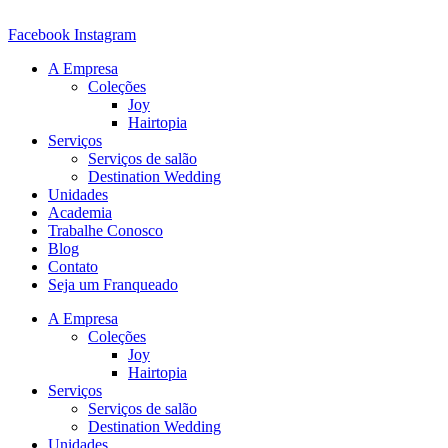
Ir
para
Facebook
Instagram
o
A Empresa
conteúdo
Coleções
Joy
Hairtopia
Serviços
Serviços de salão
Destination Wedding
Unidades
Academia
Trabalhe Conosco
Blog
Contato
Seja um Franqueado
A Empresa
Coleções
Joy
Hairtopia
Serviços
Serviços de salão
Destination Wedding
Unidades