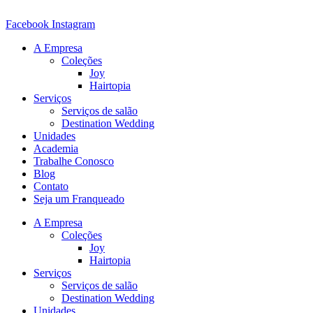
Ir
para
Facebook
Instagram
o
A Empresa
conteúdo
Coleções
Joy
Hairtopia
Serviços
Serviços de salão
Destination Wedding
Unidades
Academia
Trabalhe Conosco
Blog
Contato
Seja um Franqueado
A Empresa
Coleções
Joy
Hairtopia
Serviços
Serviços de salão
Destination Wedding
Unidades