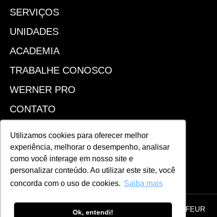
SERVIÇOS
UNIDADES
ACADEMIA
TRABALHE CONOSCO
WERNER PRO
CONTATO
SEJA UM FRANQUEADO
Utilizamos cookies para oferecer melhor
experiência, melhorar o desempenho, analisar
ACOMPANHE!
como você interage em nosso site e
personalizar conteúdo. Ao utilizar este site, você
concorda com o uso de cookies.
Saiba mais
© 2026 Todos os direitos reservados | WERNER COIFFEUR
Ok, entendi!