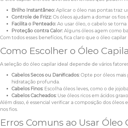
Brilho Instantâneo:
Aplicar o óleo nas pontas traz 
Controle de Frizz:
Os óleos ajudam a domar os fios 
Facilita o Penteado:
Ao usar óleo, o cabelo se torn
Proteção contra Calor:
Alguns óleos agem como barr
Com todos esses benefícios, fica claro que o óleo capil
Como Escolher o Óleo Capila
A seleção do óleo capilar ideal depende de vários fatores
Cabelos Secos ou Danificados:
Opte por óleos mais
hidratação profunda.
Cabelos Finos:
Escolha óleos leves, como o de jojob
Cabelos Cacheados:
Use óleos ricos em ácidos graxo
Além disso, é essencial verificar a composição dos óleo
nos fios.
Erros Comuns ao Usar Óleo 