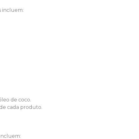
s incluem:
óleo de coco.
 de cada produto.
 incluem: