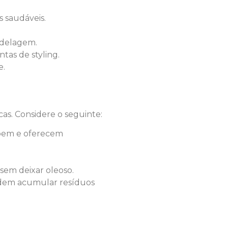
s saudáveis.
odelagem.
tas de styling.
e.
cas. Considere o seguinte:
 bem e oferecem
 sem deixar oleoso.
 podem acumular resíduos