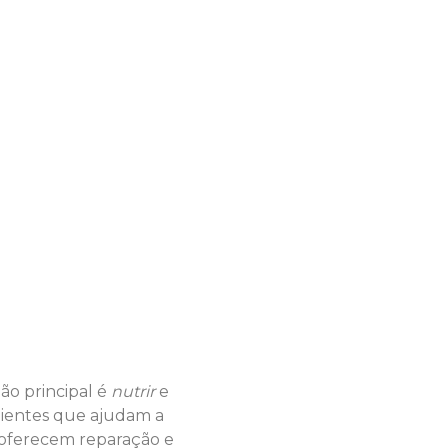
ão principal é
nutrir
e
dientes que ajudam a
 oferecem reparação e