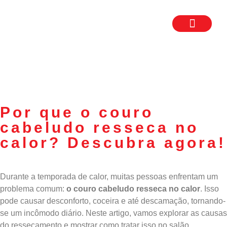
TRABALHE CON
SEJA UM FR
Por que o couro
cabeludo resseca no
calor? Descubra agora!
Durante a temporada de calor, muitas pessoas enfrentam um
problema comum:
o couro cabeludo resseca no calor
. Isso
pode causar desconforto, coceira e até descamação, tornando-
se um incômodo diário. Neste artigo, vamos explorar as causas
do ressecamento e mostrar como tratar isso no salão,