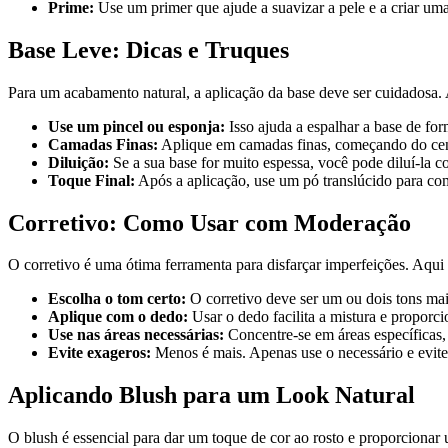
Prime:
Use um primer que ajude a suavizar a pele e a criar um
Base Leve: Dicas e Truques
Para um acabamento natural, a aplicação da base deve ser cuidadosa. 
Use um pincel ou esponja:
Isso ajuda a espalhar a base de fo
Camadas Finas:
Aplique em camadas finas, começando do cent
Diluição:
Se a sua base for muito espessa, você pode diluí-la c
Toque Final:
Após a aplicação, use um pó translúcido para co
Corretivo: Como Usar com Moderação
O corretivo é uma ótima ferramenta para disfarçar imperfeições. Aqu
Escolha o tom certo:
O corretivo deve ser um ou dois tons mai
Aplique com o dedo:
Usar o dedo facilita a mistura e proporc
Use nas áreas necessárias:
Concentre-se em áreas específicas,
Evite exageros:
Menos é mais. Apenas use o necessário e evit
Aplicando Blush para um Look Natural
O blush é essencial para dar um toque de cor ao rosto e proporcionar