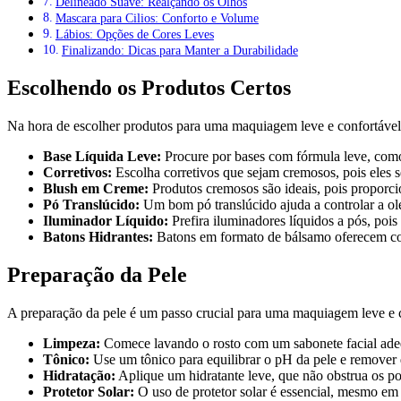
Delineado Suave: Realçando os Olhos
Mascara para Cilios: Conforto e Volume
Lábios: Opções de Cores Leves
Finalizando: Dicas para Manter a Durabilidade
Escolhendo os Produtos Certos
Na hora de escolher produtos para uma maquiagem leve e confortável,
Base Líquida Leve:
Procure por bases com fórmula leve, com
Corretivos:
Escolha corretivos que sejam cremosos, pois eles 
Blush em Creme:
Produtos cremosos são ideais, pois proporc
Pó Translúcido:
Um bom pó translúcido ajuda a controlar a ol
Iluminador Líquido:
Prefira iluminadores líquidos a pós, pois
Batons Hidrantes:
Batons em formato de bálsamo oferecem co
Preparação da Pele
A preparação da pele é um passo crucial para uma maquiagem leve e c
Limpeza:
Comece lavando o rosto com um sabonete facial adeq
Tônico:
Use um tônico para equilibrar o pH da pele e remover 
Hidratação:
Aplique um hidratante leve, que não obstrua os po
Protetor Solar:
O uso de protetor solar é essencial, mesmo em 