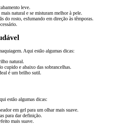
cabamento leve.
ais natural e se misturam melhor à pele.
ãs do rosto, esfumando em direção às têmporas.
essário.
udável
maquiagem. Aqui estão algumas dicas:
ilho natural.
o cupido e abaixo das sobrancelhas.
eal é um brilho sutil.
ui estão algumas dicas:
eador em gel para um olhar mais suave.
as para dar definição.
feito mais suave.