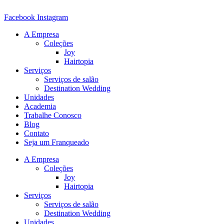
Ir
para
Facebook
Instagram
o
A Empresa
conteúdo
Coleções
Joy
Hairtopia
Serviços
Serviços de salão
Destination Wedding
Unidades
Academia
Trabalhe Conosco
Blog
Contato
Seja um Franqueado
A Empresa
Coleções
Joy
Hairtopia
Serviços
Serviços de salão
Destination Wedding
Unidades