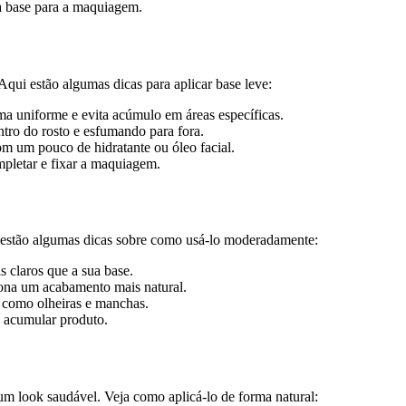
a base para a maquiagem.
Aqui estão algumas dicas para aplicar base leve:
rma uniforme e evita acúmulo em áreas específicas.
ro do rosto e esfumando para fora.
om um pouco de hidratante ou óleo facial.
mpletar e fixar a maquiagem.
i estão algumas dicas sobre como usá-lo moderadamente:
s claros que a sua base.
iona um acabamento mais natural.
 como olheiras e manchas.
e acumular produto.
 um look saudável. Veja como aplicá-lo de forma natural: