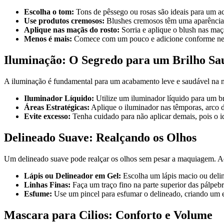
Escolha o tom:
Tons de pêssego ou rosas são ideais para um a
Use produtos cremosos:
Blushes cremosos têm uma aparência m
Aplique nas maçãs do rosto:
Sorria e aplique o blush nas maç
Menos é mais:
Comece com um pouco e adicione conforme nec
Iluminação: O Segredo para um Brilho Sa
A iluminação é fundamental para um acabamento leve e saudável na 
Iluminador Líquido:
Utilize um iluminador líquido para um br
Áreas Estratégicas:
Aplique o iluminador nas têmporas, arco d
Evite excesso:
Tenha cuidado para não aplicar demais, pois o id
Delineado Suave: Realçando os Olhos
Um delineado suave pode realçar os olhos sem pesar a maquiagem. Aq
Lápis ou Delineador em Gel:
Escolha um lápis macio ou delin
Linhas Finas:
Faça um traço fino na parte superior das pálpebr
Esfume:
Use um pincel para esfumar o delineado, criando um e
Mascara para Cilios: Conforto e Volume