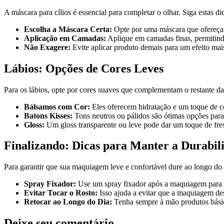
A máscara para cílios é essencial para completar o olhar. Siga estas d
Escolha a Máscara Certa:
Opte por uma máscara que ofereça 
Aplicação em Camadas:
Aplique em camadas finas, permitin
Não Exagere:
Evite aplicar produto demais para um efeito mais
Lábios: Opções de Cores Leves
Para os lábios, opte por cores suaves que complementam o restante 
Bálsamos com Cor:
Eles oferecem hidratação e um toque de c
Batons Kisses:
Tons neutros ou pálidos são ótimas opções para
Gloss:
Um gloss transparente ou leve pode dar um toque de fres
Finalizando: Dicas para Manter a Durabil
Para garantir que sua maquiagem leve e confortável dure ao longo do d
Spray Fixador:
Use um spray fixador após a maquiagem para 
Evitar Tocar o Rosto:
Isso ajuda a evitar que a maquiagem de
Retocar ao Longo do Dia:
Tenha sempre à mão produtos básic
Deixe seu comentário