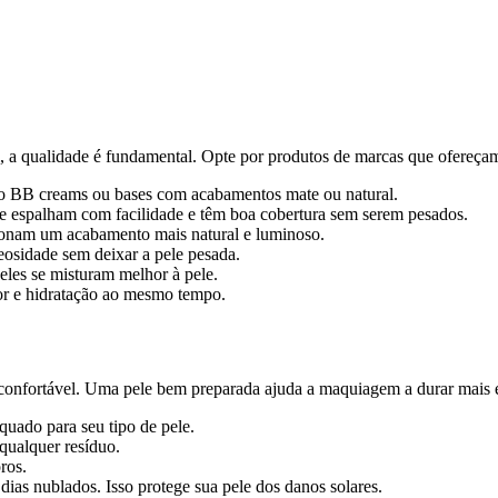
 a qualidade é fundamental. Opte por produtos de marcas que ofereçam 
o BB creams ou bases com acabamentos mate ou natural.
se espalham com facilidade e têm boa cobertura sem serem pesados.
ionam um acabamento mais natural e luminoso.
eosidade sem deixar a pele pesada.
 eles se misturam melhor à pele.
r e hidratação ao mesmo tempo.
onfortável. Uma pele bem preparada ajuda a maquiagem a durar mais e a
uado para seu tipo de pele.
qualquer resíduo.
ros.
dias nublados. Isso protege sua pele dos danos solares.