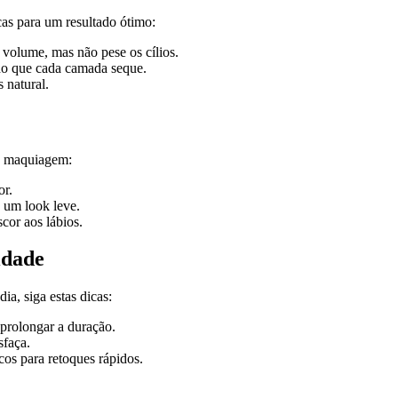
icas para um resultado ótimo:
volume, mas não pese os cílios.
do que cada camada seque.
 natural.
da maquiagem:
or.
 um look leve.
cor aos lábios.
idade
ia, siga estas dicas:
prolongar a duração.
sfaça.
os para retoques rápidos.