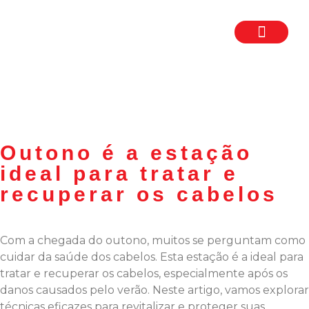
TRABALHE CON
SEJA UM FR
Outono é a estação
ideal para tratar e
recuperar os cabelos
Com a chegada do outono, muitos se perguntam como
cuidar da saúde dos cabelos. Esta estação é a ideal para
tratar e recuperar os cabelos, especialmente após os
danos causados pelo verão. Neste artigo, vamos explorar
técnicas eficazes para revitalizar e proteger suas