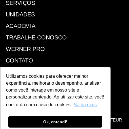
SERVIÇOS
UNIDADES
ACADEMIA
TRABALHE CONOSCO
WERNER PRO
CONTATO
SEJA UM FRANQUEADO
Utilizamos cookies para oferecer melhor
experiência, melhorar o desempenho, analisar
ACOMPANHE!
como você interage em nosso site e
personalizar conteúdo. Ao utilizar este site, você
concorda com o uso de cookies.
Saiba mais
© 2026 Todos os direitos reservados | WERNER COIFFEUR
Ok, entendi!