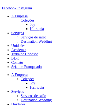
Ir
para
Facebook
Instagram
o
A Empresa
conteúdo
Coleções
Joy
Hairtopia
Serviços
Serviços de salão
Destination Wedding
Unidades
Academia
Trabalhe Conosco
Blog
Contato
Seja um Franqueado
A Empresa
Coleções
Joy
Hairtopia
Serviços
Serviços de salão
Destination Wedding
Unidades