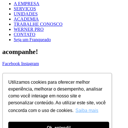
A EMPRESA
SERVIÇOS
UNIDADES
ACADEMIA
TRABALHE CONOSCO
WERNER PRO
CONTATO
Seja um Franqueado
acompanhe!
Facebook
Instagram
ASSINE NOSSA NEWS!
Utilizamos cookies para oferecer melhor
Nome Completo
experiência, melhorar o desempenho, analisar
Email
como você interage em nosso site e
ENVIAR
personalizar conteúdo. Ao utilizar este site, você
concorda com o uso de cookies.
Saiba mais
© 2026 Todos os direitos reservados |
WERNER COIFFEUR
Ok, entendi!