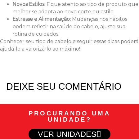
Novos Estilos:
Fique atento ao tipo de produto que
melhor se adapta ao novo corte ou estilo.
Estresse e Alimentação:
Mudanças nos hábitos
podem refletir na saúde do cabelo, ajuste sua
rotina de cuidados.
Conhecer seu tipo de cabelo e seguir essas dicas poderá
ajudá-lo a valorizá-lo ao máximo!
DEIXE SEU COMENTÁRIO
PROCURANDO UMA
UNIDADE?
VER UNIDADES