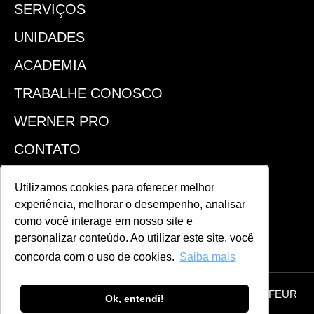
SERVIÇOS
UNIDADES
ACADEMIA
TRABALHE CONOSCO
WERNER PRO
CONTATO
SEJA UM FRANQUEADO
Utilizamos cookies para oferecer melhor
experiência, melhorar o desempenho, analisar
ACOMPANHE!
como você interage em nosso site e
personalizar conteúdo. Ao utilizar este site, você
concorda com o uso de cookies.
Saiba mais
© 2026 Todos os direitos reservados | WERNER COIFFEUR
Ok, entendi!