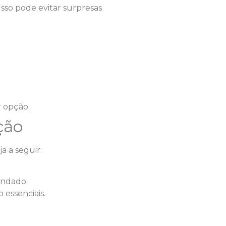
sso pode evitar surpresas
 opção.
ção
a a seguir:
endado.
ão essenciais.