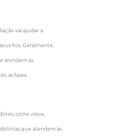
iação vai ajudar a
eus fios. Geralmente,
ue atendem às
o as fases.
adores, como
óleos
,
 distintas que atendem às