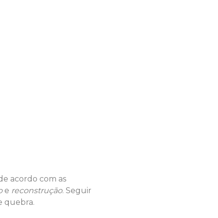
 de acordo com as
o
e
reconstrução
. Seguir
e quebra.