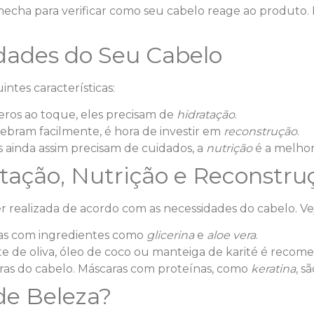
mecha para verificar como seu cabelo reage ao produto. I
idades do Seu Cabelo
ntes características:
peros ao toque, eles precisam de
hidratação
.
ebram facilmente, é hora de investir em
reconstrução
.
s ainda assim precisam de cuidados, a
nutrição
é a melhor
tação, Nutrição e Reconstru
 realizada de acordo com as necessidades do cabelo. Vej
ras com ingredientes como
glicerina
e
aloe vera
.
ite de oliva, óleo de coco ou manteiga de karité é recom
uras do cabelo. Máscaras com proteínas, como
keratina
, s
de Beleza?