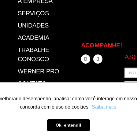
A EMPRESA
SERVIÇOS
UNIDADES
ACADEMIA
ACOMPANHE!
TRABALHE
ASS
CONOSCO
WERNER PRO
CONTATO
SEJA UM
melhorar o desempenho, analisar como você interage em nosso sit
FRANQUEADO
concorda com o uso de cookies.
Saiba mais
Ok, entendi!
FEUR
POL