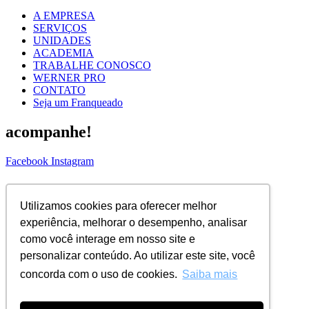
A EMPRESA
SERVIÇOS
UNIDADES
ACADEMIA
TRABALHE CONOSCO
WERNER PRO
CONTATO
Seja um Franqueado
acompanhe!
Facebook
Instagram
ASSINE NOSSA NEWS!
Utilizamos cookies para oferecer melhor
Nome Completo
experiência, melhorar o desempenho, analisar
Email
como você interage em nosso site e
ENVIAR
personalizar conteúdo. Ao utilizar este site, você
concorda com o uso de cookies.
Saiba mais
© 2026 Todos os direitos reservados |
WERNER COIFFEUR