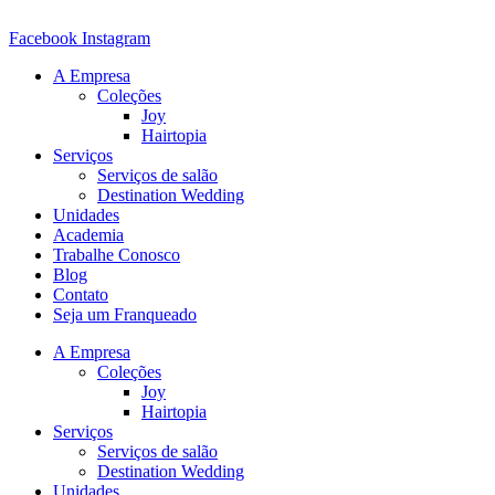
Ir
para
Facebook
Instagram
o
A Empresa
conteúdo
Coleções
Joy
Hairtopia
Serviços
Serviços de salão
Destination Wedding
Unidades
Academia
Trabalhe Conosco
Blog
Contato
Seja um Franqueado
A Empresa
Coleções
Joy
Hairtopia
Serviços
Serviços de salão
Destination Wedding
Unidades