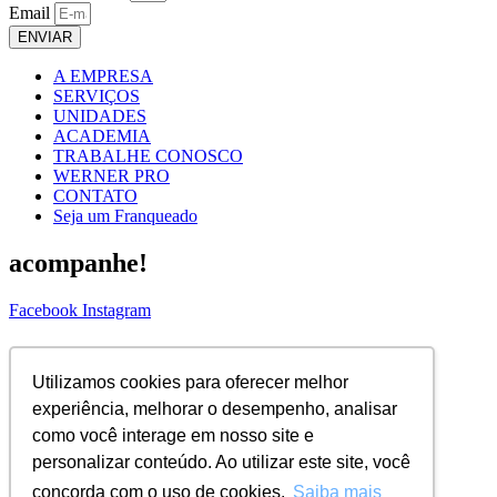
Email
ENVIAR
A EMPRESA
SERVIÇOS
UNIDADES
ACADEMIA
TRABALHE CONOSCO
WERNER PRO
CONTATO
Seja um Franqueado
acompanhe!
Facebook
Instagram
ASSINE NOSSA NEWS!
Utilizamos cookies para oferecer melhor
Nome Completo
experiência, melhorar o desempenho, analisar
Email
como você interage em nosso site e
ENVIAR
personalizar conteúdo. Ao utilizar este site, você
concorda com o uso de cookies.
Saiba mais