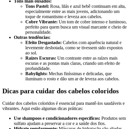
Tons mais ousados:
Tons Pastel:
Rosa, lilás e azul bebê continuam em alta,
especialmente entre as mais jovens, adicionando um
toque de romantismo e leveza aos cabelos.
Cobre Vibrante:
Um tom de cobre intenso e luminoso,
perfeito para quem busca um visual marcante e cheio de
personalidade.
Outras tendências:
Efeito Desgastado:
Cabelos com aparência natural e
levemente desbotada, como se tivessem sido expostos
ao sol.
Raízes Escuras:
Um contraste entre as raízes mais
escuras e as pontas mais claras, criando um efeito de
profundidade.
Babylights:
Mechas finíssimas e delicadas, que
iluminam o rosto e dão um ar de leveza aos cabelos.
Dicas para cuidar dos cabelos coloridos
Cuidar dos cabelos coloridos é essencial para mantê-los saudáveis e
vibrantes. Aqui estão algumas dicas práticas:
Use shampoos e condicionadores específicos:
Produtos sem
sulfato ajudam a preservar a cor e a saúde dos fios.
Hidrate regularmente:
Máscaras de hidratação são aliadas