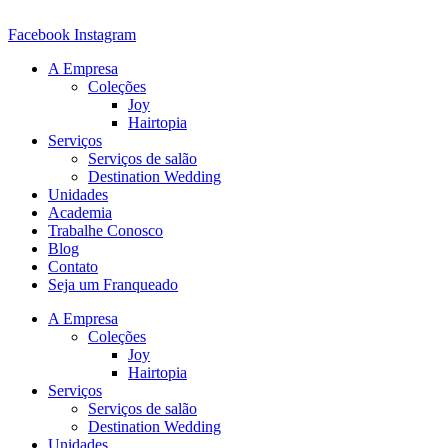
Ir
para
Facebook
Instagram
o
A Empresa
conteúdo
Coleções
Joy
Hairtopia
Serviços
Serviços de salão
Destination Wedding
Unidades
Academia
Trabalhe Conosco
Blog
Contato
Seja um Franqueado
A Empresa
Coleções
Joy
Hairtopia
Serviços
Serviços de salão
Destination Wedding
Unidades