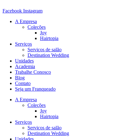
Ir
para
Facebook
Instagram
o
A Empresa
conteúdo
Coleções
Joy
Hairtopia
Serviços
Serviços de salão
Destination Wedding
Unidades
Academia
Trabalhe Conosco
Blog
Contato
Seja um Franqueado
A Empresa
Coleções
Joy
Hairtopia
Serviços
Serviços de salão
Destination Wedding
Unidades