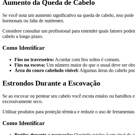
Aumento da Queda de Cabelo
Se você nota um aumento significativo na queda de cabelo, isso pode 
hormonais ou falta de nutrientes.
Considere consultar um profissional para entender quais fatores pode
cabelo a longo prazo.
Como Identificar
Fios no travesseiro:
Acordar com fios soltos é comum.
Fios na escova:
Um número maior do que o usual deve ser obs
Área do couro cabeludo visível:
Algumas áreas do cabelo pod
Estrondos Durante a Escovação
Se ao escovar ou pentear seu cabelo você escuta estalos ou barulhos es
excessivamente seco.
Utilizar produtos para proteção térmica e reduzir o uso de ferrament
Como Identificar
Ruídos durante a escovação:
Ouvindo estalos é um sinal de al